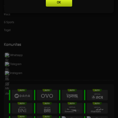
OK
Sabung Ayam
Race
E-Sports
Togel
Komunitas
Whatsapp
Telegram
Instagram