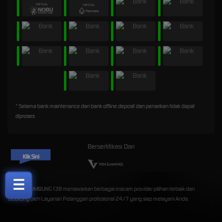
* Selama bank maintenance dan bank offline deposit dan penarikan tidak dapat
diproses
Bersertifikasi Dari
Klik Sini
☰
©2026 LUMBUNG138 menawarkan berbagai macam provider pilihan terbaik dan
didukung oleh Layanan Pelanggan profesional 24/7 yang siap melayani Anda.