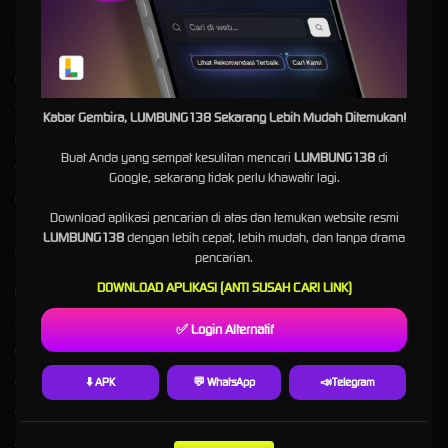
Kebijaksanaan
Platform
Responsible Gambling
Promosi
Tentang LUMBUNG138
Loyalty
Kabar Gembira, LUMBUNG138 Sekarang Lebih Mudah Ditemukan!
Pusat Bantuan
Referral
Buat Anda yang sempat kesulitan mencari
LUMBUNG138
di
Syarat dan Ketentuan
Google, sekarang tidak perlu khawatir lagi.
RTP LUMBUNG138
Download aplikasi pencarian di atas dan temukan website resmi
LUMBUNG138
dengan lebih cepat, lebih mudah, dan tanpa drama
Kategori
Dukungan
pencarian.
DOWNLOAD APLIKASI (ANTI SUSAH CARI LINK)
Hot Games
+6287889015012
Slots
✅ Login Alternatif
+6281280448192
Live Casino
⬇️ APK
💬 WhatsApp
📣Telegram
Olahraga
Crash Game
Arcade