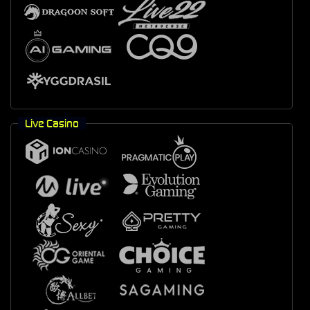
Live Casino