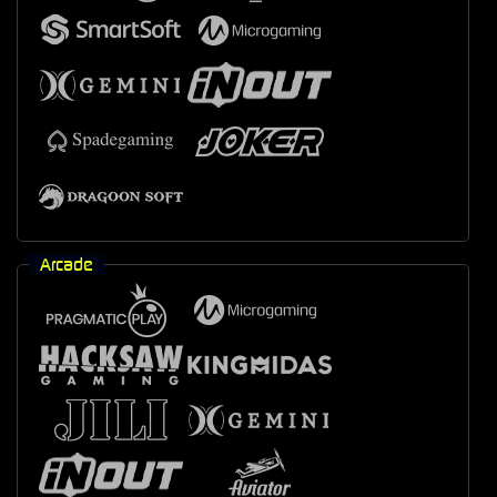
Arcade