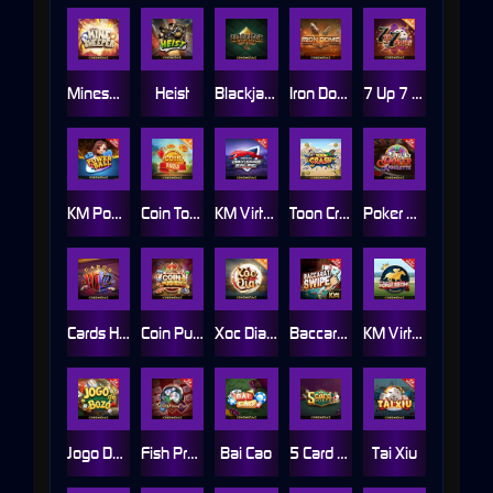
Minesweeper
Heist
Blackjack
Iron Dome
7 Up 7 Down
KM Power Ball
Coin Toss
KM Virtual Greyhound Racing
Toon Crash
Poker Roulette
Cards Hi Lo
Coin Pusher
Xoc Dia Lightning
Baccarat: Swipe
KM Virtual Horse Racing
Jogo De Bozo
Fish Prawn Crab 2
Bai Cao
5 Card Poker
Tai Xiu