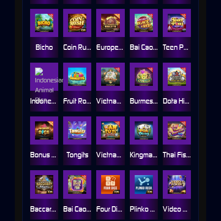
Bicho
Coin Rush Deluxe
European Roulette
Bai Cao Black & Red
Teen Patti Versus
Indonesian Animal Dice
Fruit Roulette
Vietnam Fish Prawn Crab
Burmese 6 Animals
Dota Hi-Lo
Bonus Dice
Tongits
Vietnam Rock Paper Scissors
Kingmaker Pok Deng
Thai Fish Prawn Crab GO!
Baccarat: Multi
Bai Cao Mystic Four
Four Dice
Plinko Rush
Video Poker