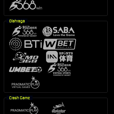
Olahraga
Crash Game