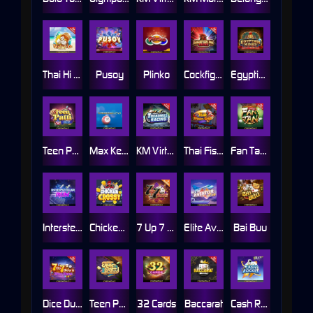
Thai Hi Lo 2
Pusoy
Plinko
Cockfighting Arena
Egyptian Mines
Teen Patti Blitz
Max Keno
KM Virtual Treadmill Racing
Thai Fish Prawn Crab
Fan Tan Classic
Interstellar Run
Chicken Crossy
7 Up 7 Down Rush
Elite Aviator Club
Bai Buu
Dice Duet
Teen Patti
32 Cards
Baccarat
Cash Rocket