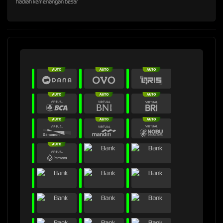
hadiah kemenangan besar