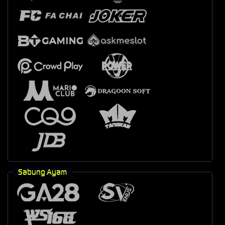
Sabung Ayam