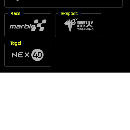
Race
E-Sports
Togel