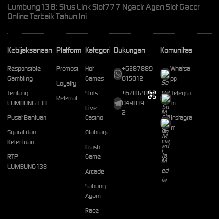
Lumbung138: Situs Link Slot777 Ngacir Agen Slot Gacor
Online Terbaik Tahun Ini
Kebijaksanaan
Platform
Kategori
Dukungan
Komunitas
Responsible
Promosi
Hot
+6287889
Whatsa
Gambling
Games
015012
pp
Loyalty
Tentang
Slots
+628128
Telegra
Referral
LUMBUNG138
044819
m
Live
2
Pusat Bantuan
Casino
Instagra
m
Syarat dan
Olahraga
Ketentuan
Crash
RTP
Game
LUMBUNG138
Arcade
Sabung
Ayam
Race