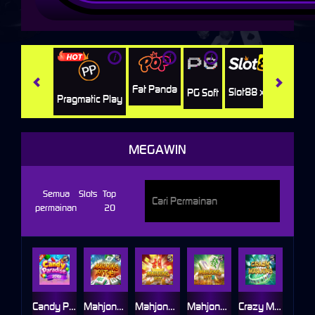
i
i
i
i
i
Facha
Fat Panda
Slot88 x PP
PG Soft
Pragmatic Play
MEGAWIN
Semua
Slots
Top
permainan
20
Candy Paradise 2048
Mahjong Hit +
Mahjong Hit
Mahjong Hit 2
Crazy Mahjong