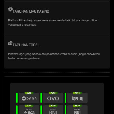
TARUHAN LIVE KASINO
Platform Pilihan bagi perusahaan-perusahaan terbaik di dunia, dengan pilihan
variasi game terbanyak
TARUHAN TOGEL
Platform togel yang menarik dari perusahan terbaik di dunia yang menawarkan
hadiah kemenangan besar