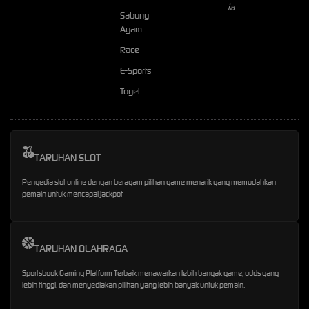
Sabung
Ayam
Race
E-Sports
Togel
TARUHAN SLOT
Penyedia slot online dengan beragam pilihan game menarik yang memudahkan
pemain untuk mencapai jackpot
TARUHAN OLAHRAGA
Sportsbook Gaming Platform Terbaik menawarkan lebih banyak game, odds yang
lebih tinggi, dan menyediakan pilihan yang lebih banyak untuk pemain.