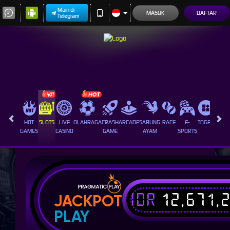
Main di
MASUK
DAFTAR
Telegram
HOT
SLOTS
LIVE
OLAHRAGA
CRASH
ARCADE
SABUNG
RACE
E-
TOGEL
PROM
GAMES
CASINO
GAME
AYAM
SPORTS
IDR
12,671,
JACKPOT
PLAY