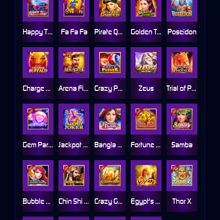
Happy Taxi
Fa Fa Fa
Pirate Queen
Golden Temple
Poseidon
Charge Buffalo Ascent
Arena Fighter
Crazy Pusher
Zeus
Trial of Phoenix
Gem Party
Jackpot Joker
Bangla Beauty
Fortune Tree
Samba
Bubble Beauty
Chin Shi Huang
Crazy Golden Bank
Egypt's Glow
Thor X