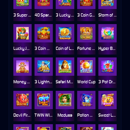
3 Super Ace
40 Sparkling Crown
3 Lucky Baozhu
3 Coin Golden OX
Storm of Seth 2
Lucky Jaguar 500
3 Coin Wild Tiger
Coin of Lightning
Fortune Gems Legend
Hyper Burst
Money Pot
3 Lightning Blitz
Safari Mystery
World Cup
3 Pot Dragons
Devil Fire 2
TWIN WINS
Medusa
Potion Wizard
Sweet Land