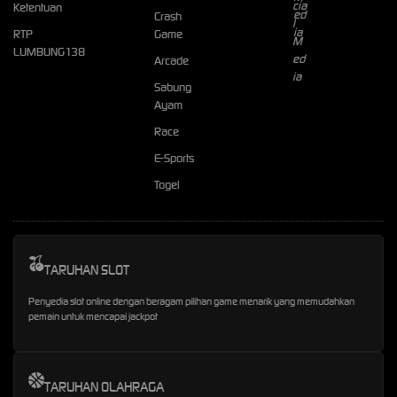
Ketentuan
Crash
RTP
Game
LUMBUNG138
Arcade
Sabung
Ayam
Race
E-Sports
Togel
TARUHAN SLOT
Penyedia slot online dengan beragam pilihan game menarik yang memudahkan
pemain untuk mencapai jackpot
TARUHAN OLAHRAGA