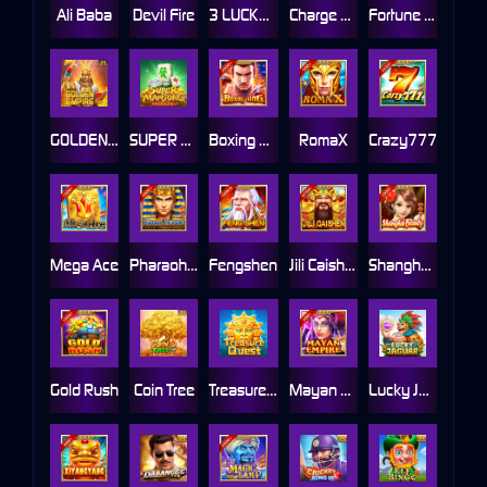
Ali Baba
Devil Fire
3 LUCKY LION
Charge Buffalo
Fortune Gems
GOLDEN EMPIRE 2
SUPER MAHJONG
Boxing King
RomaX
Crazy777
Mega Ace
Pharaoh Treasure
Fengshen
Jili Caishen
Shanghai Beauty
Gold Rush
Coin Tree
Treasure Quest
Mayan Empire
Lucky Jaguar