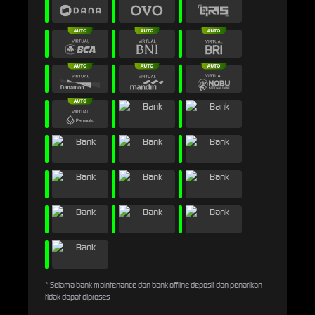
* Selama bank maintenance dan bank offline deposit dan penarikan
tidak dapat diproses