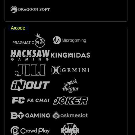
Arcade