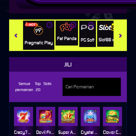
i
i
i
i
i
Facha
Fat Panda
Slot88 x PP
PG Soft
Pragmatic Play
JILI
Semua
Top
Slots
permainan
20
Crazy777 2
Devil Fire Bonu$ Coin
Super Ace 2
Crystal 777 DELUXE
Clover Coins 4x4