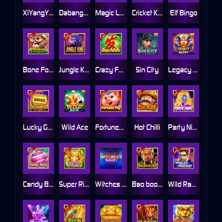
XiYangYang
Dabanggg
Magic Lamp
Cricket King 18
Elf Bingo
Bone Fortune
Jungle King
Crazy FaFaFa
Sin City
Legacy of Egypt
Lucky Goldbricks
Wild Ace
FortunePig
Hot Chilli
Party Night
Candy Baby
Super Rich
Witches Night
Bao boon chin
Wild Racer