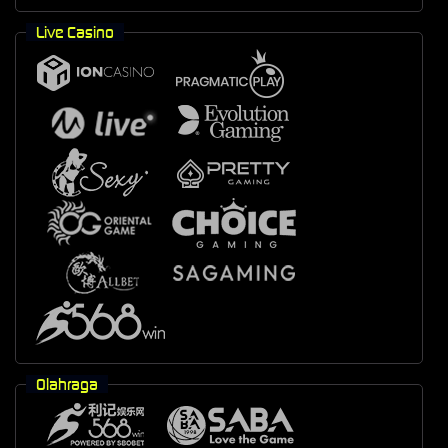
Live Casino
Olahraga