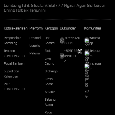
Lumbung138: Situs Link Slot777 Ngacir Agen Slot Gacor
Online Terbaik Tahun Ini
Kebijaksanaan
Platform
Kategori
Dukungan
Komunitas
Responsible
Promosi
Hot
+8556120
Whatsa
Gambling
Games
6884
pp
Loyalty
Tentang
Slots
+628128
Telegra
Referral
LUMBUNG138
044819
m
Live
2
Pusat Bantuan
Casino
Instagra
m
Syarat dan
Olahraga
Ketentuan
Crash
RTP
Game
LUMBUNG138
Arcade
Sabung
Ayam
Race