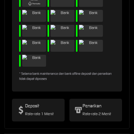
* Selama bank maintenance dan bank offline deposit dan penarikan
tidak dapat diproses
Deposit
Penarikan
Rata-rata 1 Menit
Rata-rata 2 Menit