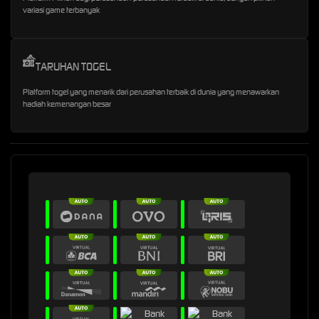
variasi game terbanyak
TARUHAN TOGEL
Platform togel yang menarik dari perusahan terbaik di dunia yang menawarkan
hadiah kemenangan besar