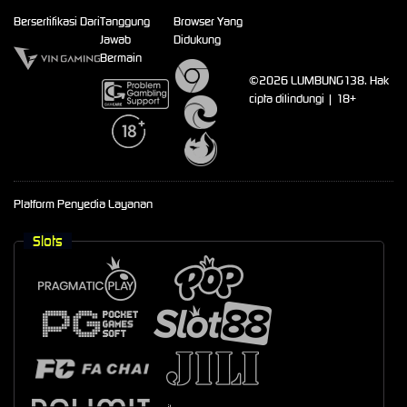
Bersertifikasi Dari
Tanggung
Browser Yang
Jawab
Didukung
Bermain
©2026 LUMBUNG138. Hak
cipta dilindungi | 18+
Platform Penyedia Layanan
Slots