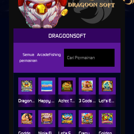
DRAGOONSOFT
Semua
Arcade
Fishing
permainan
Dragon Palace Fishing
Happy Fish
Aztec Treasure
3 Gods Fishing
Let's Enhance
Goddess or Crash
Ninja Fishing
Let's Shoot
Crazy Orb
Golden Zuma