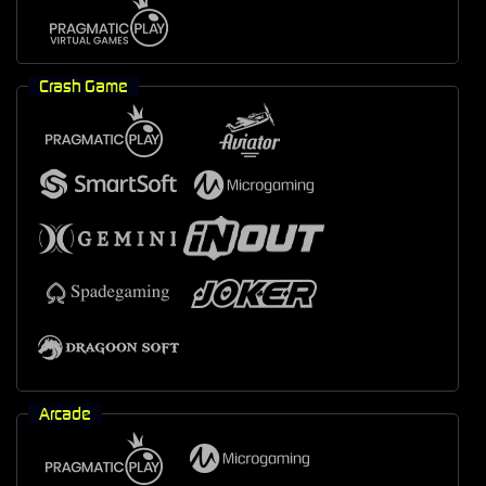
Crash Game
Arcade