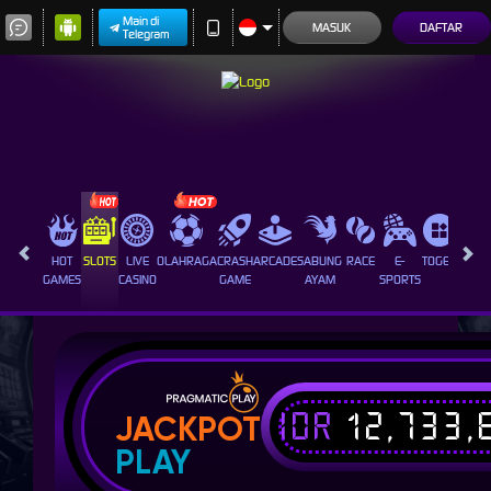
Main di
MASUK
DAFTAR
Telegram
HOT
SLOTS
LIVE
OLAHRAGA
CRASH
ARCADE
SABUNG
RACE
E-
TOGEL
PROM
GAMES
CASINO
GAME
AYAM
SPORTS
IDR
12,733,
JACKPOT
PLAY