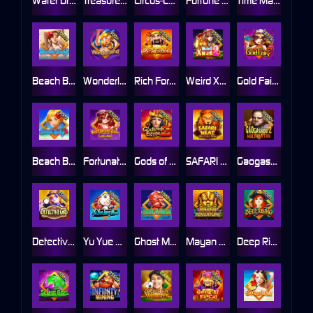
Water Dragon
Treasure Hunters
Circus-Lucky Mix
Fortune Cat
Time Machine
Beach Baby
Wonderland
Rich Fortune
Weird Xmas2
Gold Fairy 2
Beach Baby2
Fortunate Lion-Lucky Mix
Gods of Egypt2
SAFARI HEAT-MULTIPLY FUN
Gaogashou2 MULTIPLY FUN
Detective Girl
Yu Yue Long Men
Ghost Mansion
Mayan Adventure
Deep Rising