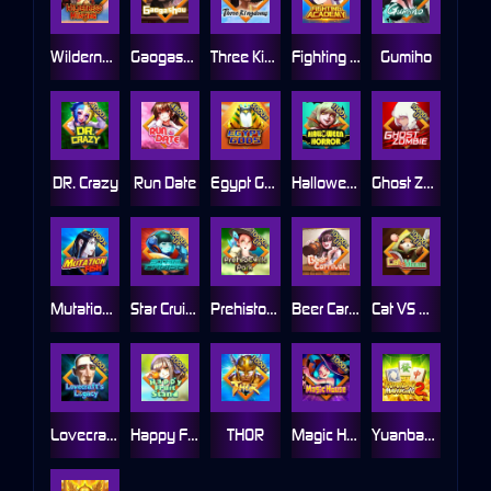
Wilderness Hunting
Gaogashou
Three Kingdoms
Fighting Academy
Gumiho
DR. Crazy
Run Date
Egypt Gods
Halloween Horror
Ghost Zombie
Mutation fish
Star Cruise
Prehistoric Park
Beer Carnival
Cat VS Mouse
Lovecraft's Legacy
Happy Fruit Stand
THOR
Magic House
Yuanbao Mahjong2