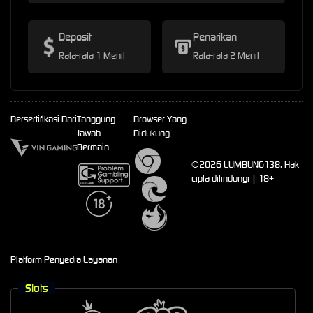
Deposit
Penarikan
Rata-rata 1 Menit
Rata-rata 2 Menit
Bersertifikasi Dari
Tanggung
Browser Yang
Jawab
Didukung
Bermain
©2026 LUMBUNG138. Hak
cipta dilindungi | 18+
Platform Penyedia Layanan
Slots