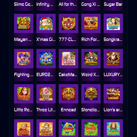
Slime Gem
Infinity Mining
All for the Winner
Gong Xi Fa Cai
Sugar Bar
Mayan Adventure2
X'mas Gift City
777-CLASSIC STYLE
Rich Fortune 2
Songkran Festival
Fighting Academy 2
EURO2024
CakeMatch
Weird Xmas
LUXURY WORLD
Little Red Riding Hood
Three Little Pigs
Ennead
Stonelions
Lion's area