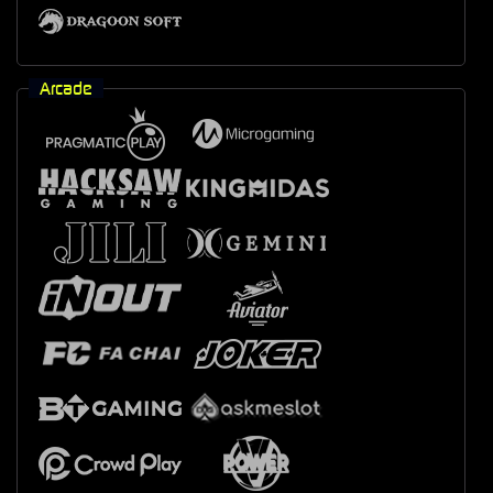
Arcade