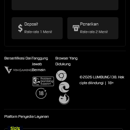
Deposit
Penarikan
Rata-rata 1 Menit
Rata-rata 2 Menit
Bersertifikasi Dari
Tanggung
Browser Yang
Jawab
Didukung
Bermain
©2026 LUMBUNG138. Hak
cipta dilindungi | 18+
Platform Penyedia Layanan
Slots