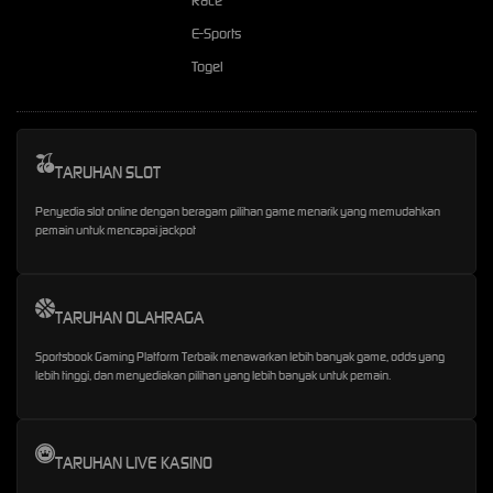
Race
E-Sports
Togel
TARUHAN SLOT
Penyedia slot online dengan beragam pilihan game menarik yang memudahkan
pemain untuk mencapai jackpot
TARUHAN OLAHRAGA
Sportsbook Gaming Platform Terbaik menawarkan lebih banyak game, odds yang
lebih tinggi, dan menyediakan pilihan yang lebih banyak untuk pemain.
TARUHAN LIVE KASINO