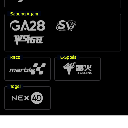
Sabung Ayam
Race
E-Sports
Togel