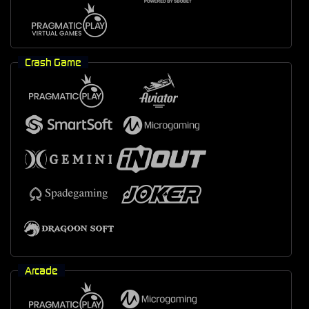
Crash Game
Arcade