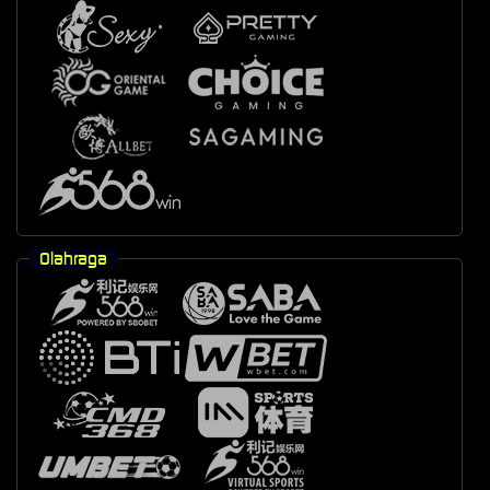
Olahraga