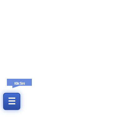
Klik Sini
☰