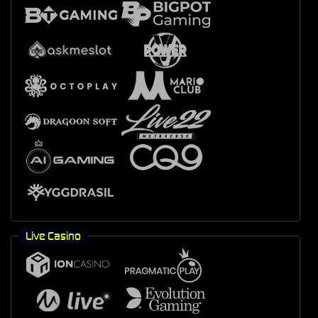
Live Casino