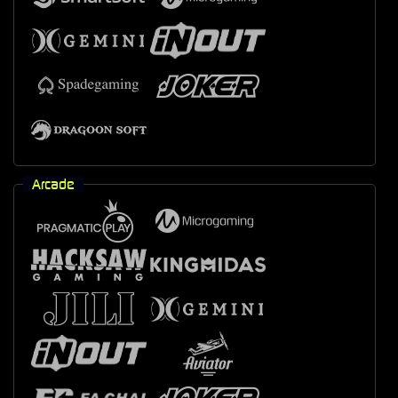
Arcade