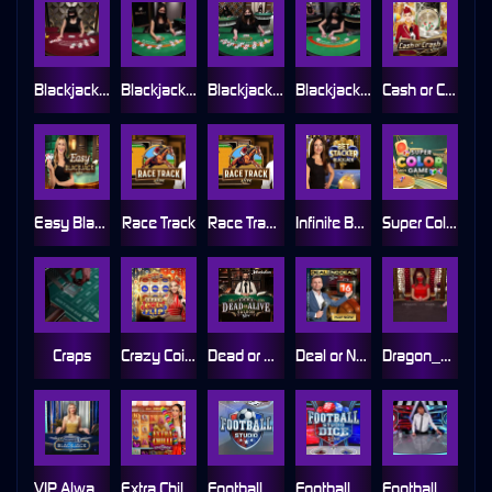
Blackjack_VIP_Z
Blackjack_White_A
Blackjack_White_B
Blackjack_White_C
Cash or Crash
Easy Blackjack
Race Track
Race Track First Person
Infinite Bet Stacker Blackjack
Super Color Game
Craps
Crazy Coin Flip
Dead or Alive: Saloon
Deal or No Deal
Dragon_Tiger
VIP Always 6 Blackjack 1
Extra Chilli Epic Spin
Football Studio
Football Studio Dice
Football_Studio