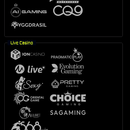
Live Casino