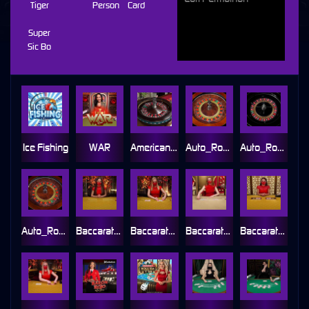
Tiger
Person
Card
Super
Sic Bo
Ice Fishing
WAR
American_Roulette
Auto_Roulette
Auto_Roulette_La_Partage
Auto_Roulette_VIP
Baccarat_A
Baccarat_B
Baccarat_C
Baccarat_Control_Squeeze