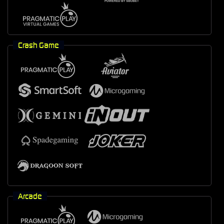
Crash Game
Arcade