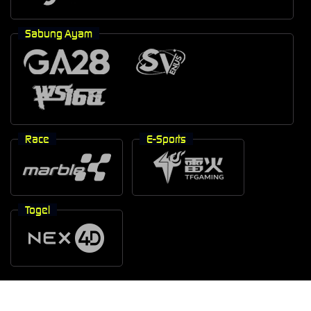
Sabung Ayam
Race
E-Sports
Togel