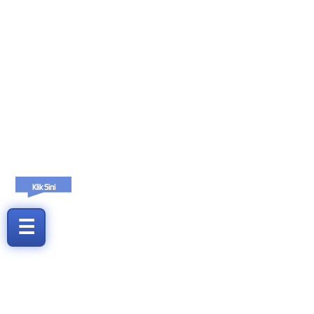
Klik Sini
☰