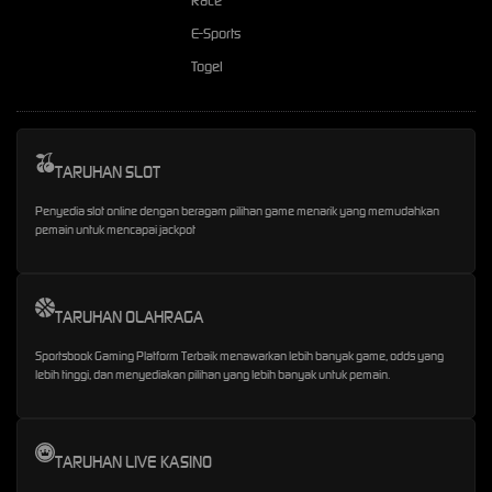
Race
E-Sports
Togel
TARUHAN SLOT
Penyedia slot online dengan beragam pilihan game menarik yang memudahkan
pemain untuk mencapai jackpot
TARUHAN OLAHRAGA
Sportsbook Gaming Platform Terbaik menawarkan lebih banyak game, odds yang
lebih tinggi, dan menyediakan pilihan yang lebih banyak untuk pemain.
TARUHAN LIVE KASINO