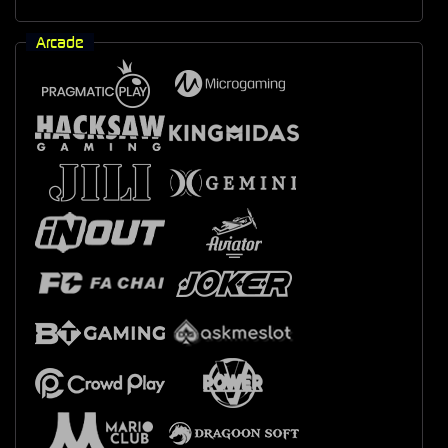
Arcade