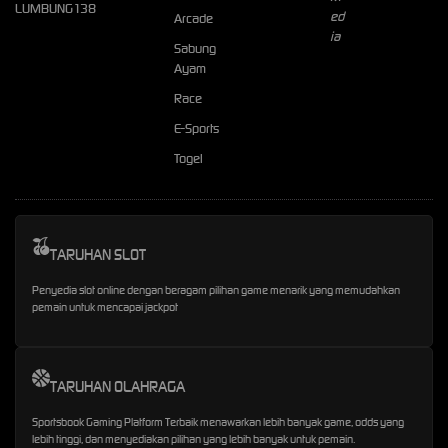
LUMBUNG138
Arcade
Sabung
Ayam
Race
E-Sports
Togel
TARUHAN SLOT
Penyedia slot online dengan beragam pilihan game menarik yang memudahkan
pemain untuk mencapai jackpot
TARUHAN OLAHRAGA
Sportsbook Gaming Platform Terbaik menawarkan lebih banyak game, odds yang
lebih tinggi, dan menyediakan pilihan yang lebih banyak untuk pemain.