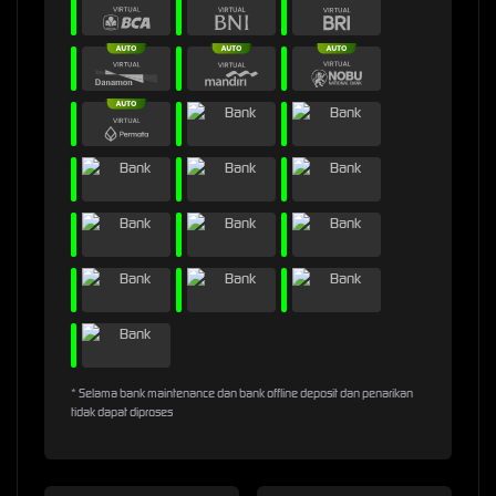
* Selama bank maintenance dan bank offline deposit dan penarikan
tidak dapat diproses