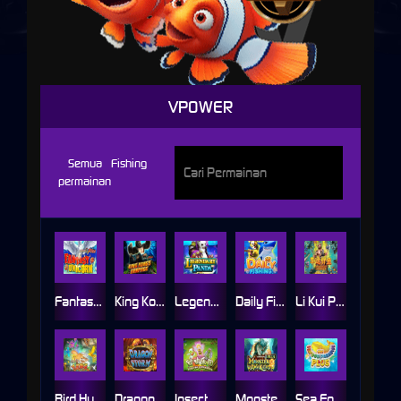
VPOWER
Semua
Fishing
permainan
Fantasy Unicorn
King Kong’s Rampage
Legendary Panda
Daily Fishing
Li Kui Pi Yu
Bird Hunter
Dragon Storm
Insect Paradise
Monster Awaken plus
Sea Food Paradise II Plus