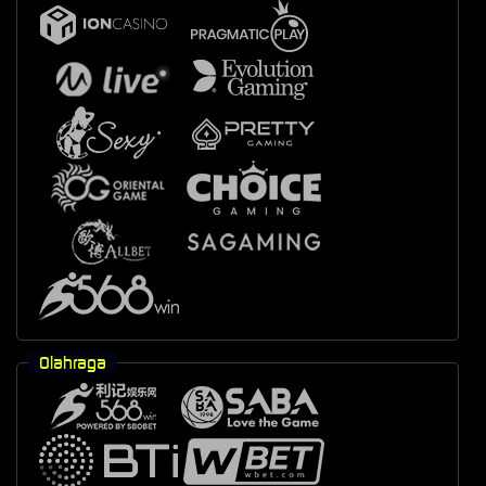
Olahraga