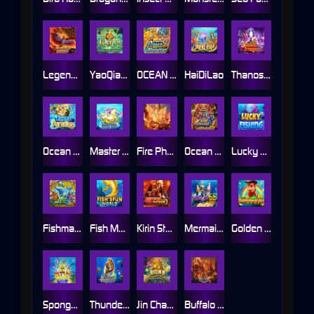
Legend of the phoenix
YaoQianShu
OCEAN MONSTER 2
HaiDiLao
Thanos Avengers
Ocean Paradise
Master Of The Deep
Fire Phoenix
Ocean King 3
Lucky Fishing
Fishman Wharf
Fish Music World
Kirin Storm
Mermaids-6s
Golden Legend Plus
Spongebob
Thunder Dragon
Jin Chan Bu Yu
Buffalo thunder