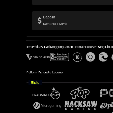
Deposit
Rata-rata 1 Menit
Bersertifikasi Dari
Tanggung Jawab Bermain
Browser Yang Didu
Platform Penyedia Layanan
Slots