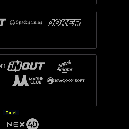
Togel