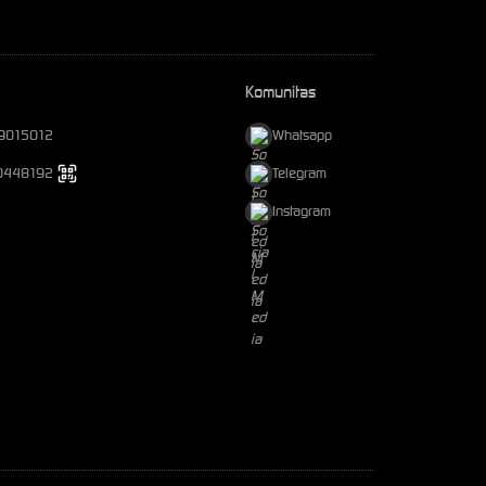
Komunitas
9015012
Whatsapp
0448192
Telegram
Instagram