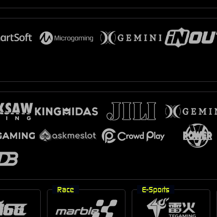
Race
E-Sports