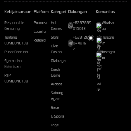
Kebijaksanaan
Platform
Kategori
Dukungan
Komunitas
Responsible
Promosi
Hot
+6287889
Whatsa
Gambling
Games
015012
pp
Loyalty
Tentang
Slots
+628128
Telegra
Referral
LUMBUNG138
044819
m
Live
2
Pusat Bantuan
Casino
Instagra
m
Syarat dan
Olahraga
Ketentuan
Crash
RTP
Game
LUMBUNG138
Arcade
Sabung
Ayam
Race
E-Sports
Togel